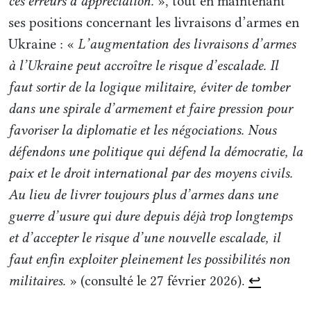
ces erreurs d’appréciation.
», tout en maintenant
a collecté des médicaments essentiels, des
ses positions concernant les livraisons d’armes en
Ukraine : «
L’augmentation des livraisons d’armes
drones et des imageurs thermiques pour
à l’Ukraine peut accroître le risque d’escalade. Il
des bataillons ordinaires des forces armées
faut sortir de la logique militaire, éviter de tomber
ukrainiennes.
dans une spirale d’armement et faire pression pour
favoriser la diplomatie et les négociations. Nous
Notre groupe a ensuite commencé à
défendons une politique qui défend la démocratie, la
travailler sur le complexe militaro-
paix et le droit international par des moyens civils.
industriel russe. L’objectif était de
Au lieu de livrer toujours plus d’armes dans une
déterminer quelles entreprises
guerre d’usure qui dure depuis déjà trop longtemps
occidentales étaient impliquées et lui
et d’accepter le risque d’une nouvelle escalade, il
permettaient de fonctionner. Nous avons
faut enfin exploiter pleinement les possibilités non
créé un site web,
antimilitary.network
, où
militaires.
» (consulté le 27 février 2026).
↩︎
nous avons essayé de consigner tout cela,