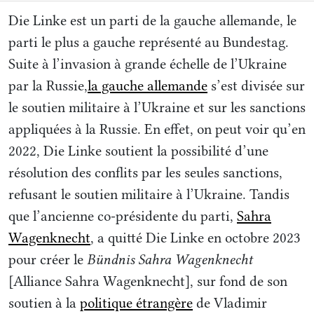
responsables d’une unité militaire. Par
Die Linke est un parti de la gauche allemande, le
l’intermédiaire de personnes de confiance,
parti le plus a gauche représenté au Bundestag.
Suite à l’invasion à grande échelle de l’Ukraine
j’ai contacté les commandants des
par la Russie,
la gauche allemande
s’est divisée sur
compagnies d’assaut et le gars m’a dit «
le soutien militaire à l’Ukraine et sur les sanctions
nous n’avons pas d’imagerie thermique
» ou
appliquées à la Russie. En effet, on peut voir qu’en
«
nous devons former une personne à
2022, Die Linke soutient la possibilité d’une
l’usage des drones
». C’était très étrange
résolution des conflits par les seules sanctions,
parce qu’il est clair qu’en temps de paix,
refusant le soutien militaire à l’Ukraine. Tandis
que l’ancienne co-présidente du parti,
Sahra
nous n’avons rien en commun avec ces
Wagenknecht
, a quitté Die Linke en octobre 2023
types à qui j’écrivais chaque matin pour
pour créer le
Bündnis Sahra Wagenknecht
savoir s’ils étaient en vie. Mais à ce
[Alliance Sahra Wagenknecht], sur fond de son
moment-là, c’étaient les contacts les plus
soutien à la
politique étrangère
de Vladimir