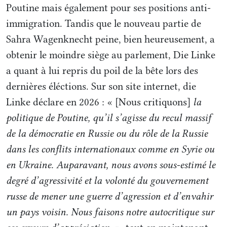
importants, ceux avec lesquels j’étais
Poutine mais également pour ses positions anti-
constamment en communication. C’est là
immigration. Tandis que le nouveau partie de
Sahra Wagenknecht peine, bien heureusement, a
le fossé, vous voyez ? Une rupture
obtenir le moindre siège au parlement, Die Linke
émotionnelle… Je ne peux pas dormir à
a quant à lui repris du poil de la bête lors des
côté du commandant en chef de la
dernières éléctions. Sur son site internet, die
compagnie des Stormtroopers, c’est
Linke déclare en 2026 : « [Nous critiquons]
la
évident, non ? Mais pendant la guerre, je
politique de Poutine, qu’il s’agisse du recul massif
me réveillais le matin et comme si c’était
de la démocratie en Russie ou du rôle de la Russie
dans les conflits internationaux comme en Syrie ou
mon fils, j’écrivais à ce type parce que je
en Ukraine. Auparavant, nous avons sous-estimé le
me demandais où il pouvait être… Nous
degré d’agressivité et la volonté du gouvernement
avons décidé de soutenir directement les
russe de mener une guerre d’agression et d’envahir
forces armées ukrainiennes. C’est qu’il n’y
un pays voisin. Nous faisons notre autocritique sur
avait pas de bataillons anarchistes, donc on